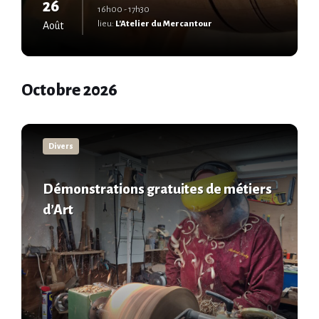
26
16h00 - 17h30
lieu:
L'Atelier du Mercantour
Août
Octobre 2026
En
savoir
Divers
plus
Démonstrations gratuites de métiers
d’Art