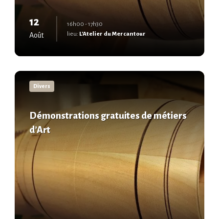
12
16h00 - 17h30
lieu:
L'Atelier du Mercantour
Août
En
savoir
Divers
plus
Démonstrations gratuites de métiers
d’Art