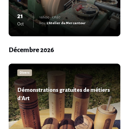
21
16h00 - 17h30
lieu:
L'Atelier du Mercantour
Oct
Décembre 2026
En
savoir
Divers
plus
Démonstrations gratuites de métiers
d’Art