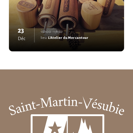
23
16h00 - 17h30
lieu:
L'Atelier du Mercantour
Déc