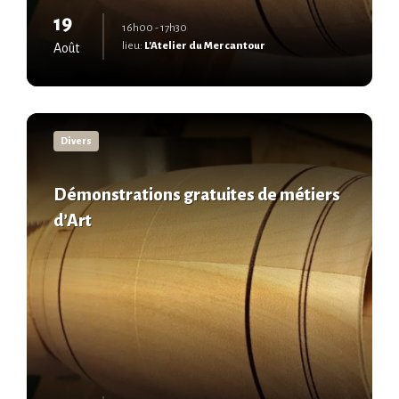
19
16h00 - 17h30
lieu:
L'Atelier du Mercantour
Août
En
savoir
Divers
plus
Démonstrations gratuites de métiers
d’Art