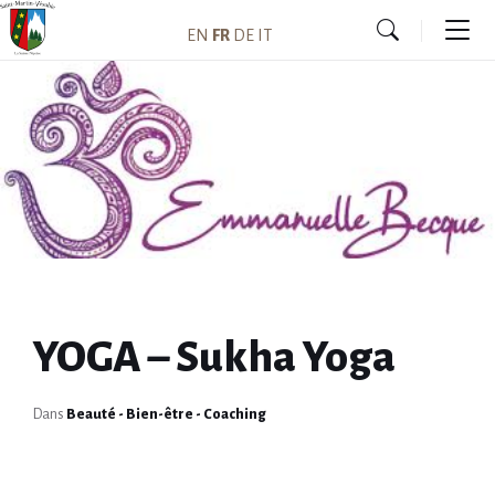
Skip
Skip
Skip
to
to
to
EN
FR
DE
IT
content
main
footer
navigation
YOGA – Sukha Yoga
Dans
Beauté - Bien-être - Coaching