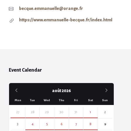
becque.emmanuelle@orange.fr
https://www.emmanuelle-becque.fr/index.html
Event Calendar
Previous
Next
août
2026
Month
Month
Mon
Tue
Wed
Thu
Fri
Sat
Sun
Skip
calendar
27
28
29
30
31
1
2
days
3
4
5
6
7
8
9