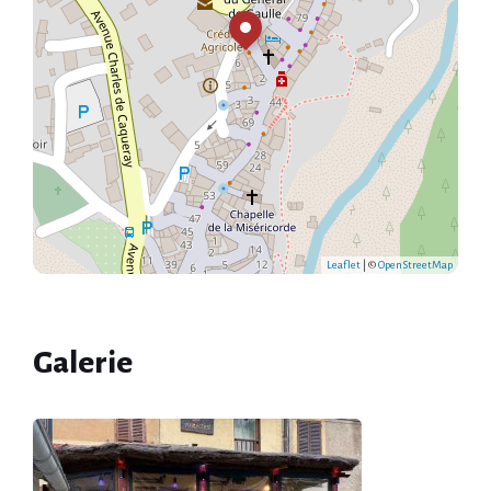
Leaflet
| ©
OpenStreetMap
Galerie