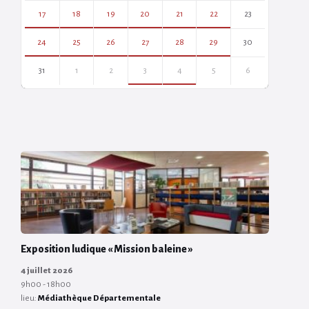
17
18
19
20
21
22
23
24
25
26
27
28
29
30
31
1
2
3
4
5
6
Back
to
calendar
days
Exposition ludique « Mission baleine »
4 juillet 2026
9h00 - 18h00
lieu:
Médiathèque Départementale