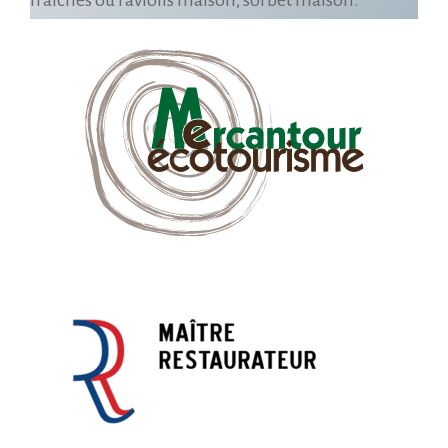
fraiches ou raviolis maison, sorbet maison.