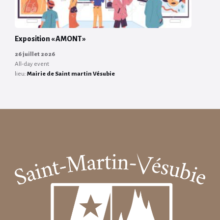
Exposition « AMONT »
26 juillet 2026
All-day event
lieu:
Mairie de Saint martin Vésubie