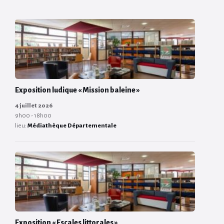
days
Exposition ludique « Mission baleine »
4 juillet 2026
9h00 - 18h00
lieu:
Médiathèque Départementale
Exposition « Escales littorales »