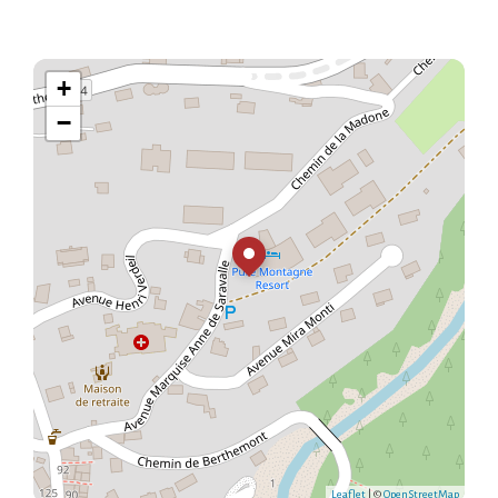
+
−
Leaflet
| ©
OpenStreetMap